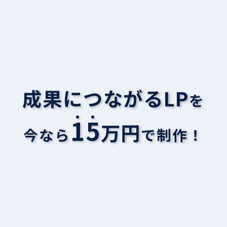
成果につながるLP
を
1
5
万円
今なら
で制作！