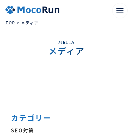
TOP
メディア
M
E
D
I
A
メ
デ
ィ
ア
WEBサイト制作
SEO対策
広告運用
コンテンツマーケティング
カテゴリー
WEBコンサルティング
WEBマーケティング代行
SEO対策