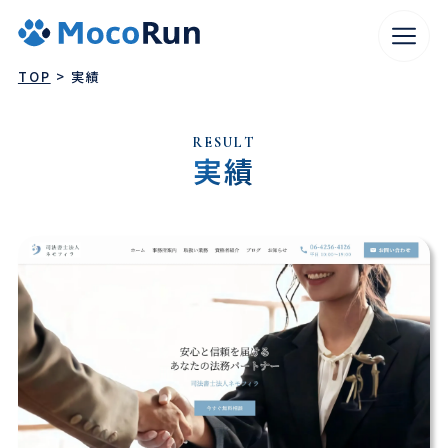
TOP
実績
R
E
S
U
L
T
実
績
WEBサイト制作
SEO対策
広告運用
コンテンツマーケティング
WEBコンサルティング
WEBマーケティング代行