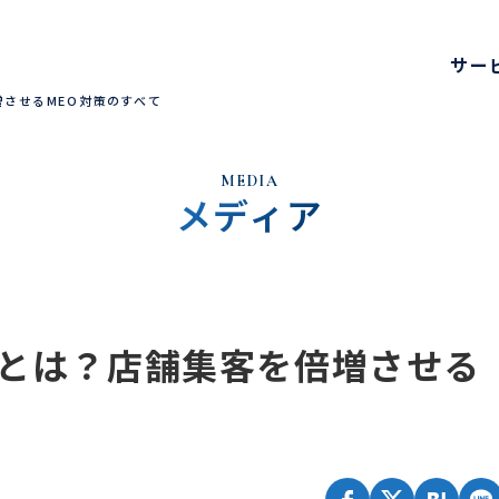
サー
増させるMEO対策のすべて
MEDIA
メディア
イト制作
策
用
Oとは？店舗集客を倍増させる
ンツマーケティング
ンサルティング
ーケティング代行