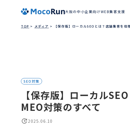
大阪の中小企業向けWEB集客支援
TOP
メディア
【保存版】ローカルSEOとは？店舗集客を倍
WEBサ
SEO対策
SEO対
広告運
【保存版】ローカルSE
コンテ
WEBコ
WEBマ
MEO対策のすべて
2025.06.10