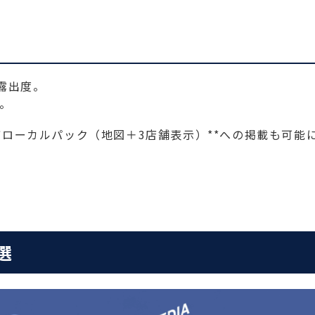
露出度。
。
**ローカルパック（地図＋3店舗表示）**への掲載も可能
選