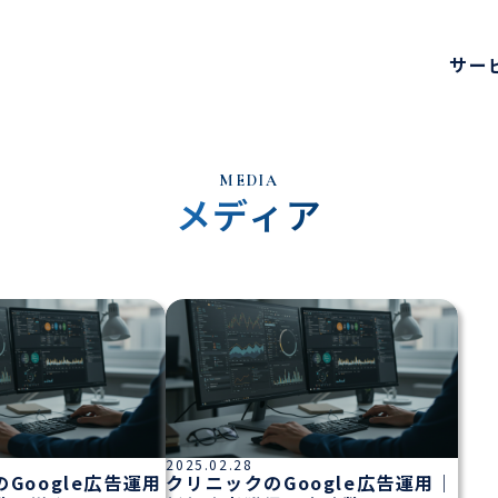
サー
M
E
D
I
A
メ
デ
ィ
ア
イト制作
策
用
ンツマーケティング
ンサルティング
ーケティング代行
2025.02.28
Google広告運用
クリニックのGoogle広告運用｜