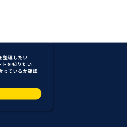
を
整理したい
ントを
知りたい
合っているか
確認