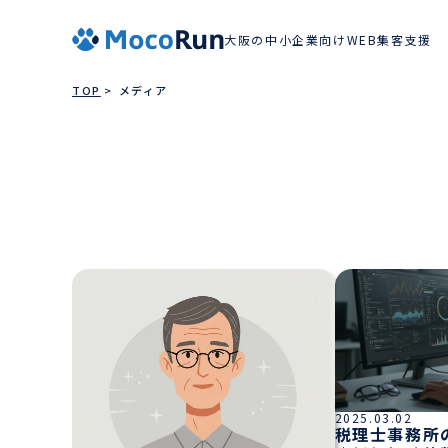
大阪の中小企業向けWEB集客支援
TOP
メディア
WEBサ
SEO対
広告運
コンテ
WEBコ
WEBマ
2025.03.02
税理士事務所の