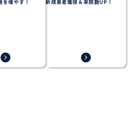
数を増やす！
新規患者獲得＆来院数UP！